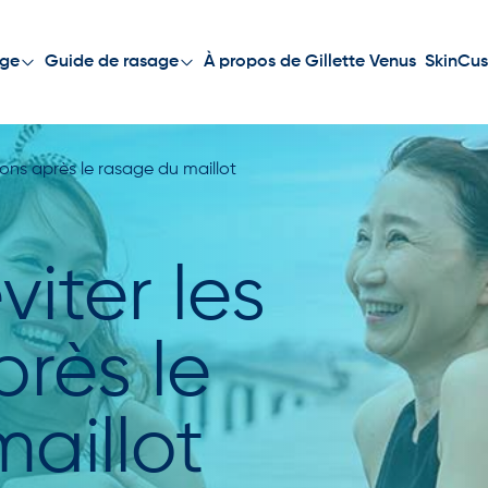
À propos de Gillette Venus
SkinCus
age
Guide de rasage
tions après le rasage du maillot
iter les
près le
aillot