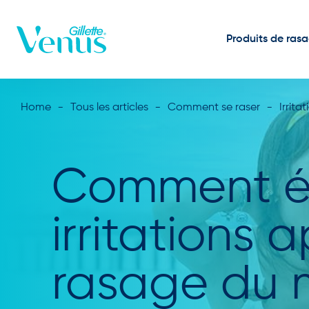
Passer au contenu
Produits de ras
Home
Tous les articles
Comment se raser
Irrita
Comment év
irritations a
rasage du m