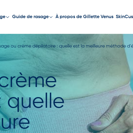
À propos de Gillette Venus
SkinCus
age
Guide de rasage
age ou crème dépilatoire : quelle est la meilleure méthode d'é
 crème
: quelle
eure