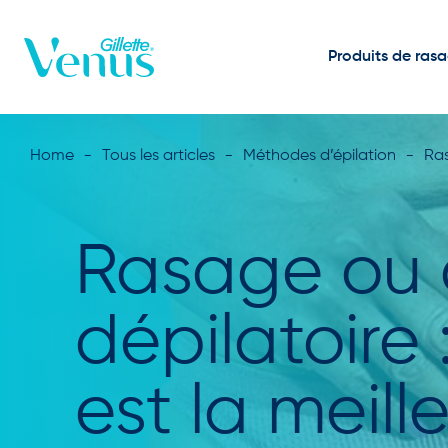
Passer au contenu
Produits de ras
Home
Tous les articles
Méthodes d’épilation
Ras
Rasage ou
dépilatoire 
est la meill